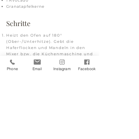
1 Avocado
Granatapfelkerne
Schritte
Heizt den Ofen auf 180°
(Ober-/Unterhitze). Gebt die
Haferflocken und Mandeln in den
Mixer bzw. die Küchenmaschine und
zerkleinert auf Turbo beides bis es
mehlähnlich aussieht. Füllt das
Phone
Email
Instagram
Facebook
"Mehl" dann in eine extra Schüssel.
Gebt die Datteln und die
abgespülten Bohnen in den Mixer
auf
höchster
Stufe bis sich eine
einheitliche Masse bildet und keine
großen Stücke mehr zu sehen
sind.
Fügt das Öl, Milch und die Eier
hinzu (lasst die Eier weg, wenn ihr
das Rezept vegan machen wollt und
nehmt anstatt dessen 2 TL
Johannisbrotkernmehl) und