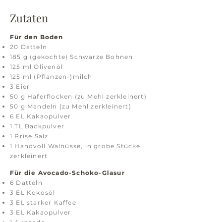
Zutaten
Für den Boden​
20 Datteln
185 g (gekochte) Schwarze Bohnen
125 ml Olivenöl
125 ml (Pflanzen-)milch
3 Eier
50 g Haferflocken (zu Mehl zerkleinert)
50 g Mandeln (zu Mehl zerkleinert)
6 EL Kakaopulver
1 TL Backpulver
1 Prise Salz
1
Handvoll
Walnüsse, in grobe Stücke
zerkleinert
Für die Avocado-Schoko-Glasur
6 Datteln
3 EL Kokosöl
3 EL starker Kaffee
3 EL Kakaopulver